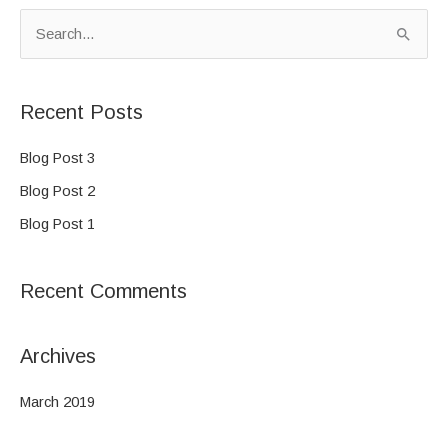
S
e
a
Recent Posts
r
c
Blog Post 3
h
Blog Post 2
f
Blog Post 1
o
r
Recent Comments
:
Archives
March 2019