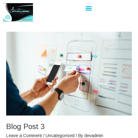
Skip
to
content
Blog
Post
3
Blog Post 3
Leave a Comment
/
Uncategorised
/ By
devadmin